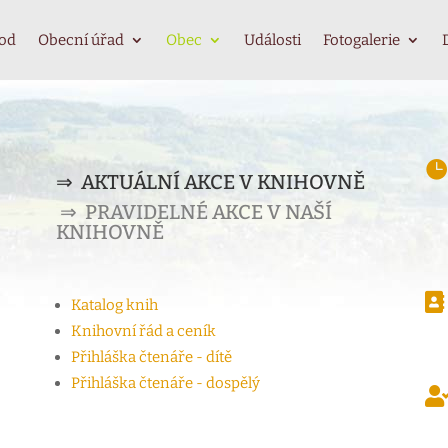
od
Obecní úřad
Obec
Události
Fotogalerie

⇒ AKTUÁLNÍ AKCE V KNIHOVNĚ
⇒ PRAVIDELNÉ AKCE V NAŠÍ
KNIHOVNĚ

Katalog knih
Knihovní řád a ceník
Přihláška čtenáře - dítě
Přihláška čtenáře - dospělý