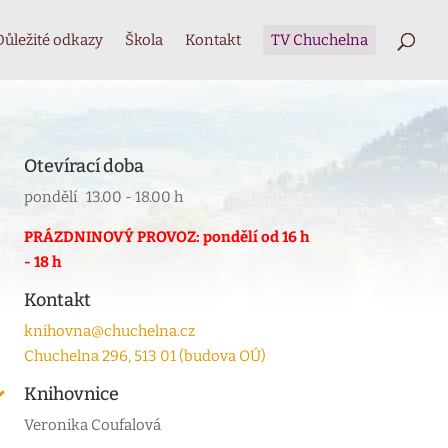
Důležité odkazy
Škola
Kontakt
TV Chuchelna
Otevírací doba
pondělí 13.00 - 18.00 h
PRÁZDNINOVÝ PROVOZ: pondělí od 16 h
- 18 h
Kontakt
knihovna@chuchelna.cz
Chuchelna 296, 513 01 (budova OÚ)
Knihovnice

Veronika Coufalová